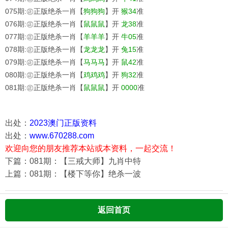
075期:㊣正版绝杀一肖【
狗狗狗
】开
猴34
准
076期:㊣正版绝杀一肖【
鼠鼠鼠
】开
龙38
准
077期:㊣正版绝杀一肖【
羊羊羊
】开
牛05
准
078期:㊣正版绝杀一肖【
龙龙龙
】开
兔15
准
079期:㊣正版绝杀一肖【
马马马
】开
鼠42
准
080期:㊣正版绝杀一肖【
鸡鸡鸡
】开
狗32
准
081期:㊣正版绝杀一肖【
鼠鼠鼠
】开
0000
准
出处：
2023澳门正版资料
出处：
www.670288.com
欢迎向您的朋友推荐本站或本资料，一起交流！
下篇：081期：【三戒大师】九肖中特
上篇：081期：【楼下等你】绝杀一波
返回首页