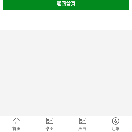
返回首页
首页
彩图
黑白
记录