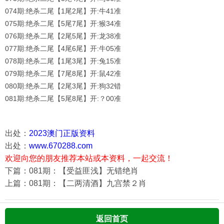
074期:绝杀二尾【1尾2尾】开:牛41准
075期:绝杀二尾【5尾7尾】开:猴34准
076期:绝杀二尾【2尾5尾】开:龙38准
077期:绝杀二尾【4尾6尾】开:牛05准
078期:绝杀二尾【1尾3尾】开:兔15准
079期:绝杀二尾【7尾8尾】开:鼠42准
080期:绝杀二尾【2尾3尾】开:狗32错
081期:绝杀二尾【5尾8尾】开:？00准
出处：
2023澳门正版资料
出处：
www.670288.com
欢迎向您的朋友推荐本站或本资料，一起交流！
下篇：081期：【受益匪浅】无错绝肖
上篇：081期：【二两清酒】九宫禁２肖
返回首页