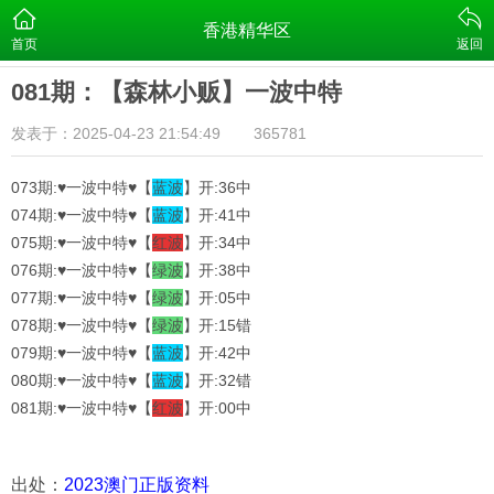
香港精华区
首页
返回
081期：【森林小贩】一波中特
发表于：2025-04-23 21:54:49
365781
073期:♥一波中特♥【
蓝波
】开:36中
074期:♥一波中特♥【
蓝波
】开:41中
075期:♥一波中特♥【
红波
】开:34中
076期:♥一波中特♥【
绿波
】开:38中
077期:♥一波中特♥【
绿波
】开:05中
078期:♥一波中特♥【
绿波
】开:15错
079期:♥一波中特♥【
蓝波
】开:42中
080期:♥一波中特♥【
蓝波
】开:32错
081期:♥一波中特♥【
红波
】开:00中
出处：
2023澳门正版资料