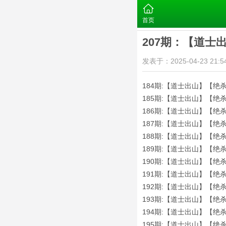
首页
207期：【道士
发表于：2025-04-23 21:54
184期:【道士出山】【绝
185期:【道士出山】【绝
186期:【道士出山】【绝
187期:【道士出山】【绝
188期:【道士出山】【绝
189期:【道士出山】【绝
190期:【道士出山】【绝
191期:【道士出山】【绝
192期:【道士出山】【绝
193期:【道士出山】【绝
194期:【道士出山】【绝
195期:【道士出山】【绝