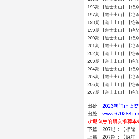
196期:【道士出山】【绝
197期:【道士出山】【绝
198期:【道士出山】【绝
199期:【道士出山】【绝
200期:【道士出山】【绝
201期:【道士出山】【绝
202期:【道士出山】【绝
203期:【道士出山】【绝
204期:【道士出山】【绝
205期:【道士出山】【绝
206期:【道士出山】【绝
207期:【道士出山】【绝
出处：
2023澳门正版
出处：
www.670288.co
欢迎向您的朋友推荐本
下篇：207期：【相逢
上篇：207期：【疯狂