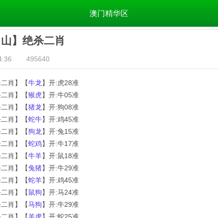
澳门精华区
出山】绝杀二肖
:36
495640
杀二肖】【
牛龙
】开:虎28准
杀二肖】【
猴虎
】开:牛05准
杀二肖】【
猪龙
】开:狗08准
杀二肖】【
蛇牛
】开:鸡45准
杀二肖】【
狗龙
】开:兔15准
杀二肖】【
蛇鸡
】开:牛17准
杀二肖】【
牛羊
】开:鼠18准
杀二肖】【
兔猪
】开:牛29准
杀二肖】【
蛇羊
】开:鸡45准
杀二肖】【
鼠狗
】开:马24准
杀二肖】【
马狗
】开:牛29准
杀二肖】【
羊虎
】开:蛇25准