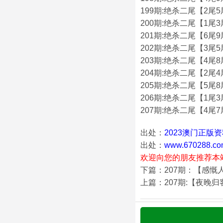
199期:绝杀二尾【2尾5
200期:绝杀二尾【1尾3
201期:绝杀二尾【6尾9
202期:绝杀二尾【3尾5
203期:绝杀二尾【4尾8
204期:绝杀二尾【2尾4
205期:绝杀二尾【5尾8
206期:绝杀二尾【1尾3
207期:绝杀二尾【4尾7
出处：
2023澳门正版
出处：
www.670288.co
欢迎向您的朋友推荐本
下篇：207期：【感慨
上篇：207期:【夜晚