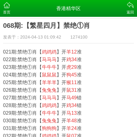
香港精华区
首页
返回
068期:【繁星四月】禁绝①肖
发表于：2024-04-13 01:09:42
1274100
021期:禁绝①肖【
鸡鸡鸡
】开
羊12
准
022期:禁绝①肖【
马马马
】开
鸡34
准
023期:禁绝①肖【
牛牛牛
】开
虎29
准
024期:禁绝①肖【
鼠鼠鼠
】开
狗45
准
025期:禁绝①肖【
羊羊羊
】开
猴11
准
026期:禁绝①肖【
兔兔兔
】开
鼠31
准
027期:禁绝①肖【
马马马
】开
马49
错
028期:禁绝①肖【
鸡鸡鸡
】开
鸡34
错
029期:禁绝①肖【
牛牛牛
】开
马13
准
030期:禁绝①肖【
兔兔兔
】开
羊48
准
031期:禁绝①肖【
狗狗狗
】开
羊24
准
032期:禁绝①肖【
鸡鸡鸡
】开
鼠07
准