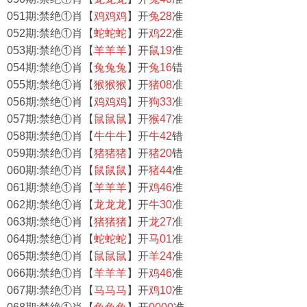
051期:禁绝①肖【
鸡鸡鸡
】开
兔28
准
052期:禁绝①肖【
蛇蛇蛇
】开
鸡22
准
053期:禁绝①肖【
羊羊羊
】开
鼠19
准
054期:禁绝①肖【
兔兔兔
】开
兔16
错
055期:禁绝①肖【
猴猴猴
】开
猪08
准
056期:禁绝①肖【
鸡鸡鸡
】开
狗33
准
057期:禁绝①肖【
鼠鼠鼠
】开
猴47
准
058期:禁绝①肖【
牛牛牛
】开
牛42
错
059期:禁绝①肖【
猪猪猪
】开
猪20
错
060期:禁绝①肖【
鼠鼠鼠
】开
猪44
准
061期:禁绝①肖【
羊羊羊
】开
鸡46
准
062期:禁绝①肖【
龙龙龙
】开
牛30
准
063期:禁绝①肖【
猪猪猪
】开
龙27
准
064期:禁绝①肖【
蛇蛇蛇
】开
马01
准
065期:禁绝①肖【
鼠鼠鼠
】开
羊24
准
066期:禁绝①肖【
羊羊羊
】开
鸡46
准
067期:禁绝①肖【
马马马
】开
鸡10
准