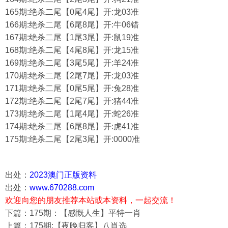
165期:绝杀二尾【0尾4尾】开:龙03准
166期:绝杀二尾【6尾8尾】开:牛06错
167期:绝杀二尾【1尾3尾】开:鼠19准
168期:绝杀二尾【4尾8尾】开:龙15准
169期:绝杀二尾【3尾5尾】开:羊24准
170期:绝杀二尾【2尾7尾】开:龙03准
171期:绝杀二尾【0尾5尾】开:兔28准
172期:绝杀二尾【2尾7尾】开:猪44准
173期:绝杀二尾【1尾4尾】开:蛇26准
174期:绝杀二尾【6尾8尾】开:虎41准
175期:绝杀二尾【2尾3尾】开:0000准
出处：
2023澳门正版资料
出处：
www.670288.com
欢迎向您的朋友推荐本站或本资料，一起交流！
下篇：175期：【感慨人生】平特一肖
上篇：175期:【夜晚归客】八肖选