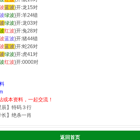
波
蓝
波
}开:龙15对
波
绿
波
}开:羊24错
波
绿
波
}开:龙03对
波
红
波
}开:兔28对
波
蓝
波
}开:猪44错
波
蓝
波
}开:蛇26对
波
绿
波
}开:虎41对
波
红
波
}开:0000对
资料
m
站或本资料，一起交流！
星辰】特码３行
学长】绝杀一肖
返回首页