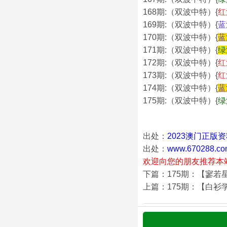
168期:（双波中特）{
红
169期:（双波中特）{
蓝
170期:（双波中特）{
蓝
171期:（双波中特）{
绿
172期:（双波中特）{
红
173期:（双波中特）{
红
174期:（双波中特）{
蓝
175期:（双波中特）{
绿
出处：
2023澳门正版
出处：
www.670288.co
欢迎向您的朋友推荐本
下篇：175期：【寥若
上篇：175期：【白衫