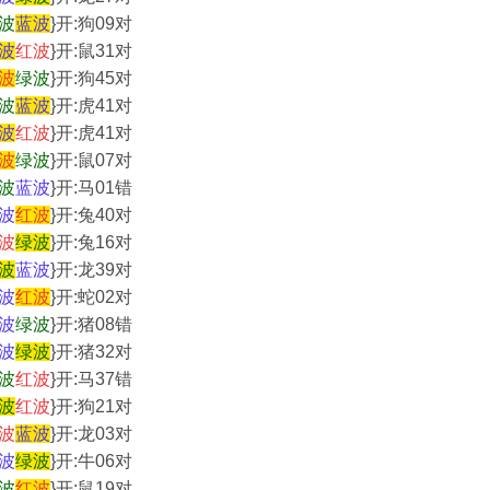
波
蓝
波
}开:狗09对
波
红
波
}开:鼠31对
波
绿
波
}开:狗45对
波
蓝
波
}开:虎41对
波
红
波
}开:虎41对
波
绿
波
}开:鼠07对
波
蓝
波
}开:马01错
波
红
波
}开:兔40对
波
绿
波
}开:兔16对
波
蓝
波
}开:龙39对
波
红
波
}开:蛇02对
波
绿
波
}开:猪08错
波
绿
波
}开:猪32对
波
红
波
}开:马37错
波
红
波
}开:狗21对
波
蓝
波
}开:龙03对
波
绿
波
}开:牛06对
波
红
波
}开:鼠19对